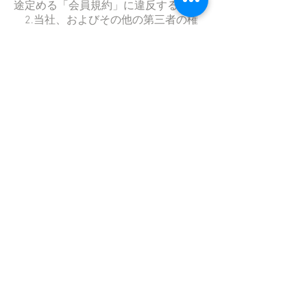
途定める「会員規約」に違反すること
2.当社、およびその他の第三者の権
利、利益、名誉等を損ねること
3.青少年の心身に悪影響を及ぼす恐
れがある行為、その他公序良俗に反す
る行為を行うこと
4.他の利用者その他の第三者に迷惑
となる行為や不快感を抱かせる行為を
行うこと
5.虚偽の情報を入力すること
6.有害なコンピュータプログラム、
メール等を送信または書き込むこと
7.当社のサーバその他のコンピュー
タに不正にアクセスすること
8.パスワードを第三者に貸与・譲渡
すること、または第三者と共用するこ
と
9.その他当社が不適切と判断するこ
と
第11条（サービスの変更・停止等）
1.当社は、本サービスの稼動状態を